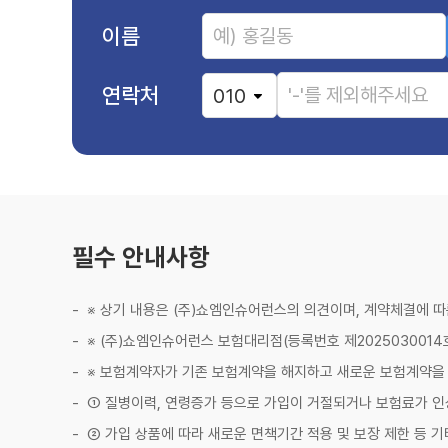
이름
연락처
암보험 비갱신형이 꼭 필요한 이유
암보험 비갱신형은 암 진단 및 치료에 드는 높은 비용 부담을 줄이기 위
암보험 비갱신형의 필요성
암 치료에는 진단, 수술, 항암치료, 방사선 치료 등 다양한 과정이 포함
암보험 비갱신형의 주요 보장 항목은 암 진단금, 수술비, 입원비, 방사선
암보험 비갱신형 가입 시 고려할 사항
암보험 비갱신형 가입 시에는 보장 범위, 보험료, 보험사의 신뢰도 등을 
암 진단금 보장 범위
필수 안내사항
암 진단금은 암으로 진단받았을 때 일시적으로 지급되는 금액으로, 암의 
특약 활용
암보험 비갱신형에는 다양한 특약이 있습니다. 예를 들어, 수술비, 입원비
면책기간 및 감액기간 확인
※ 상기 내용은 (주)쇼엠인슈어런스의 의견이며, 계약체결에 
가입 후 일정 기간 동안 발생한 질병에 대해서는 보험금이 지급되지 않을
보험사 신뢰도 및 보상 서비스
※ (주)쇼엠인슈어런스 보험대리점(등록번호 제2025030014
보험사의 고객 서비스 품질과 보험금 지급 절차를 확인하는 것이 매우 중
비교견적 활용
※ 보험계약자가 기존 보험계약을 해지하고 새로운 보험계약을
여러 보험사의 암보험 비갱신형 상품을 비교하여, 같은 보장 내용이라도
암보험 비갱신형은 예기치 못한 암 발병으로부터 경제적 부담을 덜어주는
① 질병이력, 연령증가 등으로 가입이 거절되거나 보험료가 인
② 가입 상품에 따라 새로운 면책기간 적용 및 보장 제한 등 기