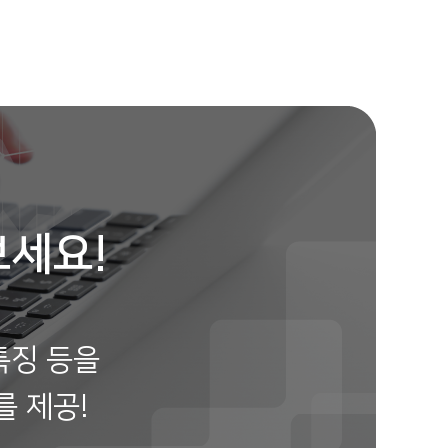
김**
보험나이 25세
**분전
장**
보험나이 63세
**분전
김**
보험나이 67세
**분전
박**
보험나이 29세
**분전
조**
보험나이 64세
**분전
보세요!
특징 등을
를 제공!